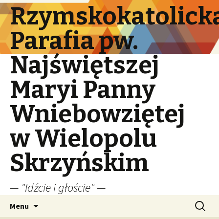
Rzymskokatolick
Parafia pw.
Najświętszej
Maryi Panny
Wniebowziętej
w Wielopolu
Skrzyńskim
— "Idźcie i głoście" —
Przeskocz
Szukaj:
Menu
do