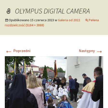
treści
OLYMPUS DIGITAL CAMERA
Opublikowano
15 czerwca 2023
w
Galeria od 2022
Pełena
rozdzielczość (5184 × 3888)
←
→
Poprzedni
Następny