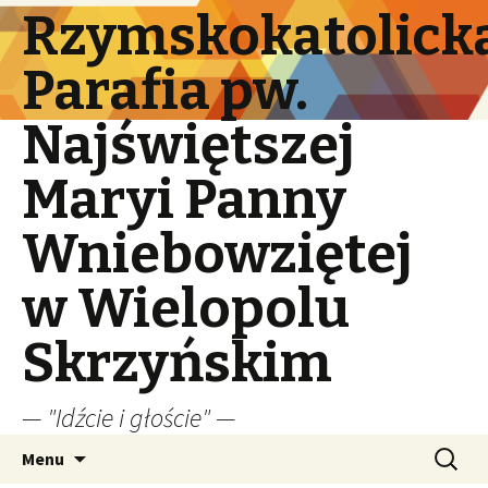
Rzymskokatolick
Parafia pw.
Najświętszej
Maryi Panny
Wniebowziętej
w Wielopolu
Skrzyńskim
— "Idźcie i głoście" —
Przeskocz
Szukaj:
Menu
do