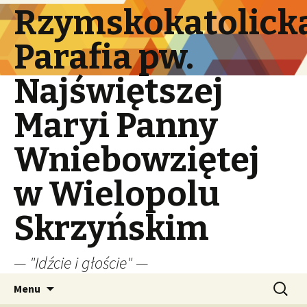
Rzymskokatolick
Parafia pw.
Najświętszej
Maryi Panny
Wniebowziętej
w Wielopolu
Skrzyńskim
— "Idźcie i głoście" —
Przeskocz
Szukaj:
Menu
do